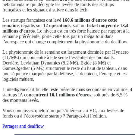
hebdomadaire qui décrypte les levées de fonds des startups
françaises et les signaux à suivre dans la tech.
Les startups françaises ont levé
160,6 millions d’euros cette
semaine
, répartis sur
12 opérations
, soit un
ticket moyen de 13,4
millions d’euros
. Le niveau est en très forte hausse par rapport à la
semaine précédente, porté cette fois par un méga-tour dans
l’aerospace qui change complètement la physionomie du dealflow.
La physionomie de la semaine est largement dominée par Hynaero
(117M€) qui concentre à elle seule l’essentiel des montants.
Derrière, Leviathan Dynamics (8,2 M€), Egide (8 M€) et
Games2gether (5 M€) structurent le reste du haut de tableau, dans
une séquence marquée par la défense, la deeptech, l’énergie et les
logiciels métiers.
L’intelligence artificielle reste présente mais secondaire en volume. 4
startups IA
concentrent 10,1 millions d’euros
, soit près de 6,5 %
des montants levés.
Vous connaissez quelqu’un qui s’intéresse au VC, aux levées de
fonds ou à l’écosystème startup ? Partagez-lui l’édition.
Partager anti dealflow