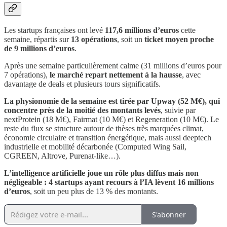
Les startups françaises ont levé
117,6 millions d’euros
cette
semaine, répartis sur
13 opérations
, soit un
ticket moyen proche
de 9 millions d’euros
.
Après une semaine particulièrement calme (31 millions d’euros pour
7 opérations),
le marché repart nettement à la hausse
, avec
davantage de deals et plusieurs tours significatifs.
La physionomie de la semaine est tirée par Upway (52 M€), qui
concentre près de la moitié des montants levés
, suivie par
nextProtein (18 M€), Fairmat (10 M€) et Regeneration (10 M€). Le
reste du flux se structure autour de thèses très marquées climat,
économie circulaire et transition énergétique, mais aussi deeptech
industrielle et mobilité décarbonée (Computed Wing Sail,
CGREEN, Altrove, Purenat-like…).
L’intelligence artificielle joue un rôle plus diffus mais non
négligeable : 4 startups ayant recours à l’IA lèvent 16 millions
d’euros
, soit un peu plus de 13 % des montants.
S'abonner